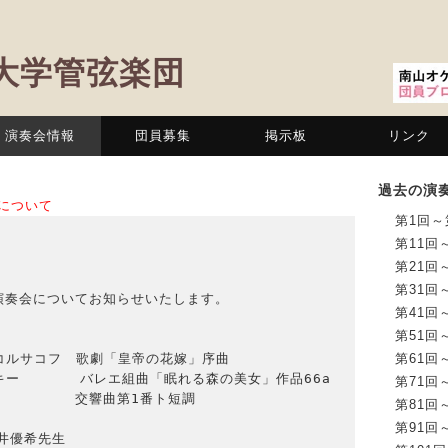
大学管弦楽団
演奏会情報
団員募集
掲示板
リンク
過去の演
会について
第1回～
第11回
第21回
第31回
演奏会についてお知らせいたします。

第41回
第51回
コルサコフ　歌劇「皇帝の花嫁」序曲

第61回
ー　　　  バレエ組曲「眠れる森の美女」作品66a

第71回
　　　   交響曲第1番ト短調

第81回
第91回
井優希先生
