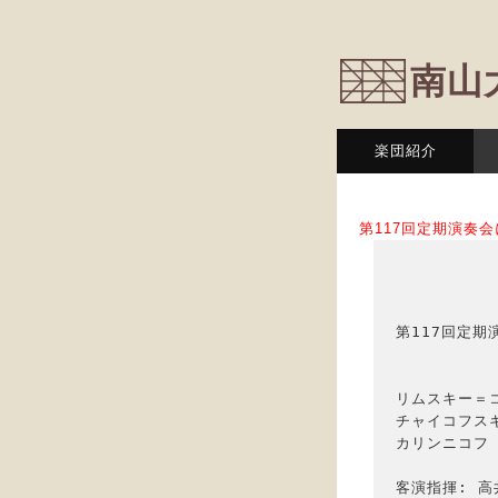
南山
楽団紹介
第117回定期演奏
第117回定期
リムスキー＝
チャイコフスキ
カリンニコフ　
客演指揮: 高