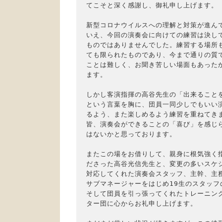
てこそと深く感謝し、御礼申し上げます。

新型コロナウイルスへの理解と対策が進んで
いえ、今回の演奏会に向けての練習は決して
ものではありませんでした。練習する場所も
ても限られたものであり、今まで通りの質で
ことは難しく、お聞き苦しい場面もあったか
ます。

しかし客演指揮の高谷先生の「出来ることを
という言葉を胸に、団員一同少しでもいい演
るよう、また楽しめるよう練習を重ねてきま
皆、演奏会ができることの「喜び」を感じら
はないかと思っております。

またこの場をお借りして、親身に根気強く指
ださった高谷光信先生と、変更の多いスケジ
対応してくれた演奏会スタッフ、主幹、主務
サブマネージャーをはじめ19生のスタッフ
そして団員を引っ張ってくれたトレーニング
ター団に心からお礼申し上げます。
