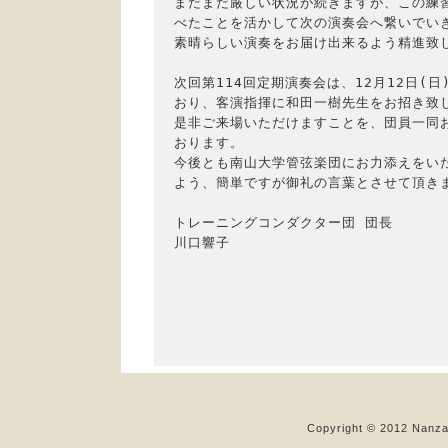
まだまだ厳しい状況が続きますが、この練習
べたことを活かして次の演奏会へ繋いでいき
素晴らしい演奏をお届け出来るよう精進致し
次回第114回定期演奏会は、12月12日(日
おり、客演指揮に和田一樹先生をお招き致し
是非ご来場いただけますことを、団員一同お
おります。

今後とも南山大学管弦楽団にお力添えをいた
よう、簡単ですが御礼の言葉とさせて頂きま
トレーニングコンダクター団 団長

川口響子

Copyright © 2012 Nanzan